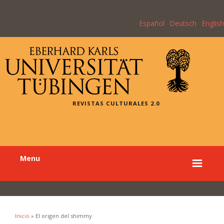
Español
Deutsch
English
REVISTAS CULTURALES 2.0
Menu
Inicio
» El origen del shimmy
Se encuentra usted aquí