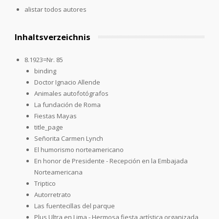
alistar todos autores
Inhaltsverzeichnis
8.1923=Nr. 85
binding
Doctor Ignacio Allende
Animales autofotógrafos
La fundación de Roma
Fiestas Mayas
title_page
Señorita Carmen Lynch
El humorismo norteamericano
En honor de Presidente - Recepción en la Embajada
Norteamericana
Triptico
Autorretrato
Las fuentecillas del parque
Plus Ultra en Lima - Hermosa fiesta artística organizada