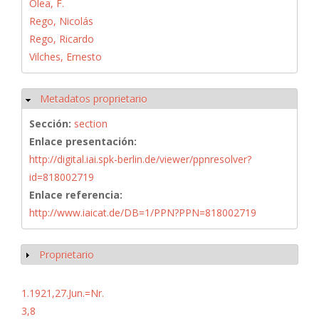
Olea, F.
Rego, Nicolás
Rego, Ricardo
Vilches, Ernesto
Metadatos proprietario
Ocultar
Sección:
section
Enlace presentación:
http://digital.iai.spk-berlin.de/viewer/ppnresolver?
id=818002719
Enlace referencia:
http://www.iaicat.de/DB=1/PPN?PPN=818002719
Proprietario
Mostrar
1.1921,27.Jun.=Nr.
3,8