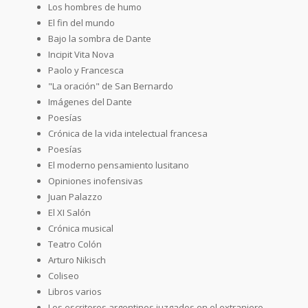
Los hombres de humo
El fin del mundo
Bajo la sombra de Dante
Incipit Vita Nova
Paolo y Francesca
"La oración" de San Bernardo
Imágenes del Dante
Poesías
Crónica de la vida intelectual francesa
Poesías
El moderno pensamiento lusitano
Opiniones inofensivas
Juan Palazzo
El XI Salón
Crónica musical
Teatro Colón
Arturo Nikisch
Coliseo
Libros varios
Los escritores argentinos juzgados en el extranjero