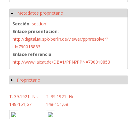
Metadatos proprietario
Ocultar
Sección:
section
Enlace presentación:
http://digital.iai.spk-berlin.de/viewer/ppnresolver?
id=790018853
Enlace referencia:
http://www.iaicat.de/DB=1/PPN?PPN=790018853
Proprietario
Mostrar
T. 39.1921=Nr.
T. 39.1921=Nr.
148-151,67
148-151,68