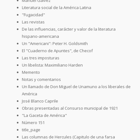
Manuel Gálvez
Literatura social de la América Latina
"Fugacidad"
Las revistas
De las influencias, carácter y valor de la literatura
hispano-americana
Un "Americani": Peter H. Goldsmith
El "Cuaderno de Apuntes", de Checof
Las tres imposturas
Un libelista: Maximiliano Harden
Memento
Notas y comentarios
Un llamado de Don Miguel de Unamuno a los liberales de
América
José Blanco Caprile
Obras presentadas al Consurso municipal de 1921
"La Gaceta de América"
Número 151
title_page
Las columnas de Hercules (Capitulo de una farsa