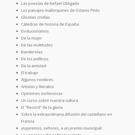
Las poesías de Rafael Obligado
Los paisajes mallorquines de Octavio Pinto
Glositas criollas
Cátedras de historia de España
Evolucionamos
De la mujer
De las multitudes
Banderolas
De los políticos
De la amistad
El trabajo
Algunos nombres
Artistas y literatos
Opiniones inofensivas
Un curso sobre nuestra cultura
El "Record" de la gloria
Sobre la extraordinaria difusión del castellano en
Francia
¡Aspiremos, señores, a un premio municipal!
La venganza del señor Jesucristo