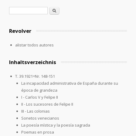
Formulario de búsqueda
Buscar
Revolver
alistar todos autores
Inhaltsverzeichnis
T. 39.1921=Nr. 148-151
La incapacidad administrativa de España durante su
época de grandeza
I - Carlos V y Felipe II
II - Los sucesores de Felipe II
III - Las colonias
Sonetos venecianos
La poesía mística y la poesía sagrada
Poemas en prosa