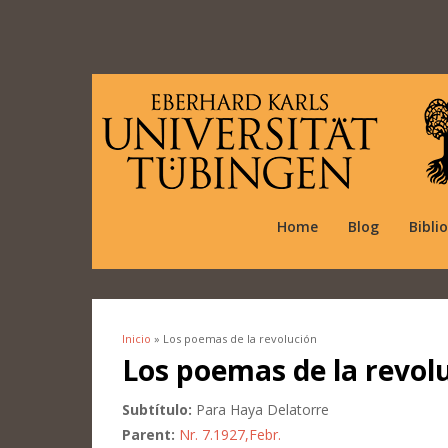
Home
Blog
Bibli
Inicio
» Los poemas de la revolución
Se encuentra usted aquí
Los poemas de la revol
Subtítulo:
Para Haya Delatorre
Parent:
Nr. 7.1927,Febr.