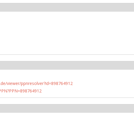
rlin.de/viewer/ppnresolver?id=898764912
1/PPN?PPN=898764912