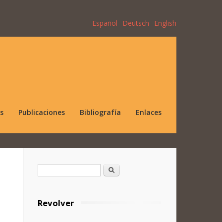
Español
Deutsch
English
s
Publicaciones
Bibliografía
Enlaces
Formulario de búsqueda
Buscar
Revolver