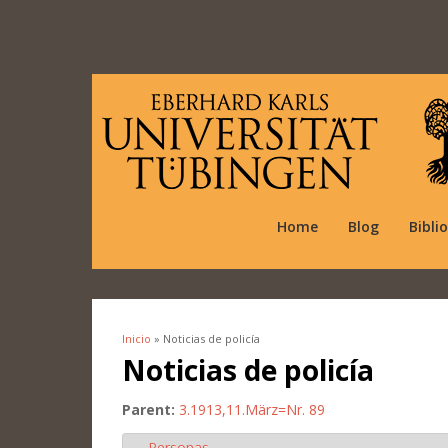
Home
Blog
Bibli
Inicio
» Noticias de policía
Se encuentra usted aquí
Noticias de policía
Parent:
3.1913,11.März=Nr. 89
Personas
Ocultar