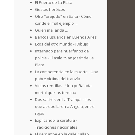
El Puerto de La Plata
Gestos heróicos
Otro "orejudo" en Salta - Cómo
cunde el mal ejemplo ...
Quien mal anda ...
Bancos usuarios en Buenos Aires
Ecos del otro mundo - [Dibujo]
Internado para huérfanos de
policía - El asilo "San José" de La
Plata
La competencia en la muerte - Una
pobre víctima del tranvía
Viejas rencillas - Una puñalada
mortal que las termina
Dos satiros en La Trampa - Los
que atropellaron a Angela, entre
rejas
Explicando la carátula -
Tradiciones nacionales
El derrumbe en la calle Callao