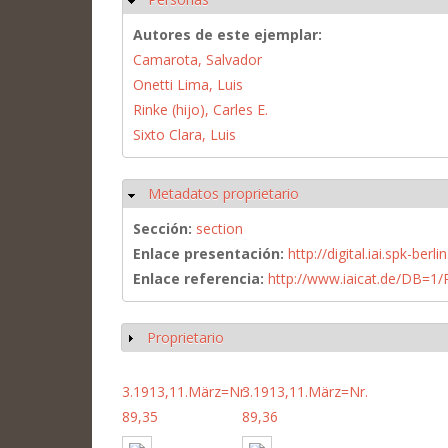
Autores de este ejemplar:
Camarota, Salvador
Onetti Lima, Luis
Rinke (hijo), Carles E.
Sixto Clara, Luis
Metadatos proprietario
Ocultar
Sección:
section
Enlace presentación:
http://digital.iai.spk-be
Enlace referencia:
http://www.iaicat.de/DB=
Proprietario
Mostrar
3.1913,11.März=Nr.
3.1913,11.März=Nr.
89,35
89,36