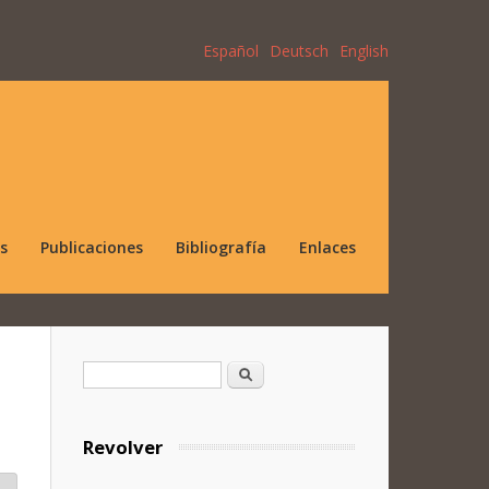
Español
Deutsch
English
s
Publicaciones
Bibliografía
Enlaces
Formulario de búsqueda
Buscar
Revolver