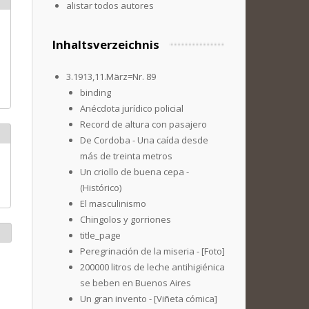
alistar todos autores
Inhaltsverzeichnis
3.1913,11.März=Nr. 89
binding
Anécdota jurídico policial
Record de altura con pasajero
De Cordoba - Una caída desde
más de treinta metros
Un criollo de buena cepa -
(Histórico)
El masculinismo
Chingolos y gorriones
title_page
Peregrinación de la miseria - [Foto]
200000 litros de leche antihigiénica
se beben en Buenos Aires
Un gran invento - [Viñeta cómica]