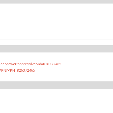
rlin.de/viewer/ppnresolver?id=826372465
1/PPN?PPN=826372465