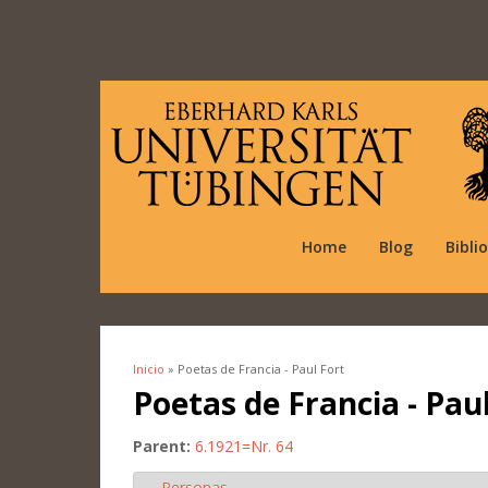
Home
Blog
Bibli
Inicio
» Poetas de Francia - Paul Fort
Se encuentra usted aquí
Poetas de Francia - Pau
Parent:
6.1921=Nr. 64
Personas
Ocultar