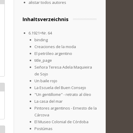
alistar todos autores
Inhaltsverzeichnis
6.1921=Nr. 64
binding
Creaciones de la moda
El petróleo argentino
title_page
Señora Teresa Adela Maquieira
de Sojo
Un baile rojo
La Escuela del Buen Consejo
"Un gentillome" - retrato al óleo
La casa del mar
Pintores argentinos - Ernesto de la
Cárcova
El Museo Colonial de Córdoba
Postúmas