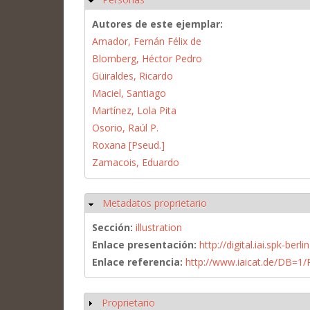
Autores de este ejemplar:
Amador, Fernán Félix de
Blomberg, Héctor Pedro
Güiraldes, Ricardo
Maciel, Santiago
Martínez, Lola Pita
Osorio, Raúl P.
Roxana [Pseud.]
Zamacois, Eduardo
Metadatos proprietario
Ocultar
Sección:
illustration
Enlace presentación:
http://digital.iai.spk-be
Enlace referencia:
http://www.iaicat.de/DB=
Proprietario
Mostrar