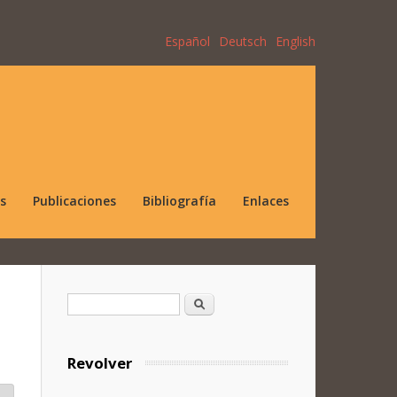
Español
Deutsch
English
s
Publicaciones
Bibliografía
Enlaces
Formulario de búsqueda
Buscar
Revolver