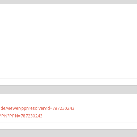
rlin.de/viewer/ppnresolver?id=787230243
1/PPN?PPN=787230243