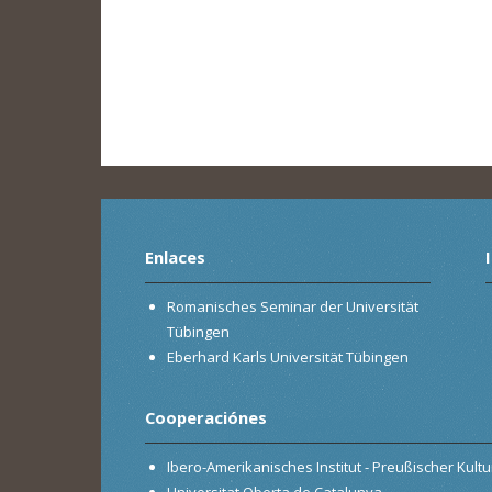
Enlaces
Romanisches Seminar der Universität
Tübingen
Eberhard Karls Universität Tübingen
Cooperaciónes
Ibero-Amerikanisches Institut - Preußischer Kultur
Universitat Oberta de Catalunya