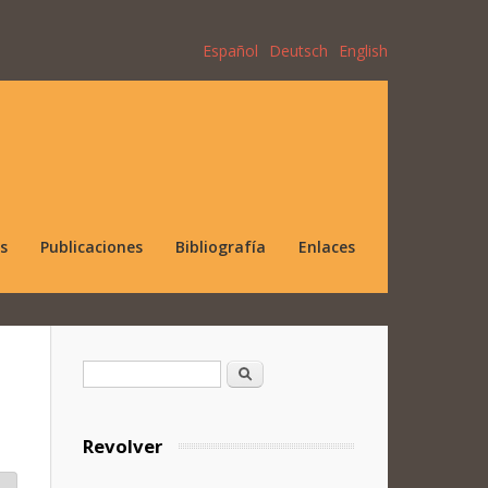
Español
Deutsch
English
s
Publicaciones
Bibliografía
Enlaces
Formulario de búsqueda
Buscar
Revolver