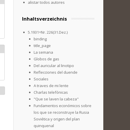
alistar todos autores
Inhaltsverzeichnis
5.1931=Nr. 226(31.Dez.)
binding
title_page
La semana
Globos de gas
Del auricular al linotipo
Reflecciones del duende
Sociales
A traves de mi lente
Charlas telefónicas
"Que se laven la cabeza"
Fundamentos económicos sobre
los que se reconstruye la Rusia
Soviética y origen del plan
quinquenal