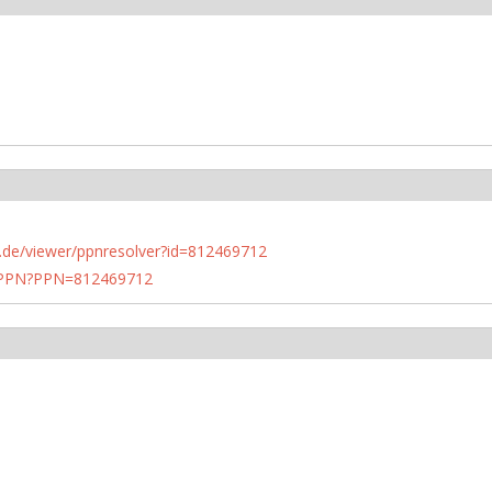
rlin.de/viewer/ppnresolver?id=812469712
1/PPN?PPN=812469712