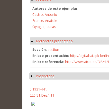
Autores de este ejemplar:
Castro, Antonio
France, Anatole
Oyague, Lucas
Metadatos proprietario
Ocultar
Sección:
section
Enlace presentación:
http://digital.iai.spk-be
Enlace referencia:
http://www.iaicat.de/DB=
Proprietario
Mostrar
5.1931=Nr.
226(31.Dez.),11