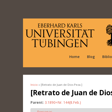
Home
Blog
Bibli
Inicio
» [Retrato de Juan de Dios Peza.]
Se encuentra usted aquí
[Retrato de Juan de Dio
Parent:
3.1890=Nr. 144(8.Feb.)
Personas
Ocultar