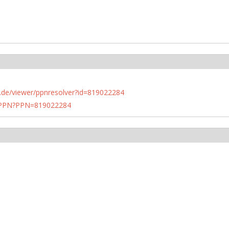
rlin.de/viewer/ppnresolver?id=819022284
1/PPN?PPN=819022284