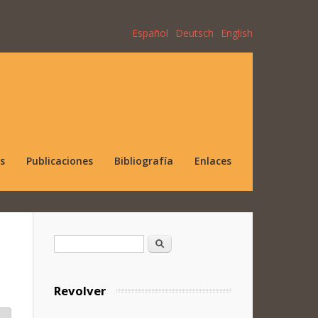
Español
Deutsch
English
s
Publicaciones
Bibliografía
Enlaces
Formulario de búsqueda
Buscar
Revolver