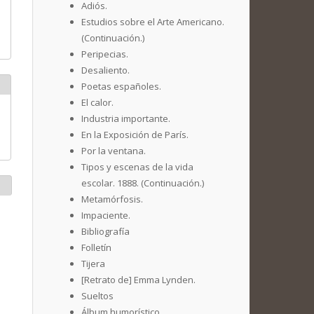
Adiós.
Estudios sobre el Arte Americano.
(Continuación.)
Peripecias.
Desaliento.
Poetas españoles.
El calor.
Industria importante.
En la Exposición de París.
Por la ventana.
Tipos y escenas de la vida
escolar. 1888. (Continuación.)
Metamórfosis.
Impaciente.
Bibliografía
Folletín
Tijera
[Retrato de] Emma Lynden.
Sueltos
Álbum humorístico.