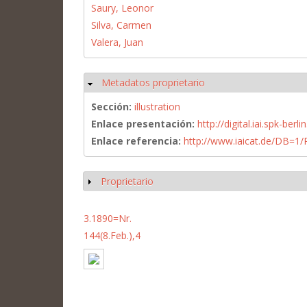
Saury, Leonor
Silva, Carmen
Valera, Juan
Metadatos proprietario
Ocultar
Sección:
illustration
Enlace presentación:
http://digital.iai.spk-be
Enlace referencia:
http://www.iaicat.de/DB=
Proprietario
Mostrar
3.1890=Nr.
144(8.Feb.),4