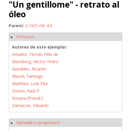
"Un gentillome" - retrato al
óleo
Parent:
6.1921=Nr. 64
Personas
Ocultar
Autores de este ejemplar:
Amador, Fernán Félix de
Blomberg, Héctor Pedro
Güiraldes, Ricardo
Maciel, Santiago
Martínez, Lola Pita
Osorio, Raúl P.
Roxana [Pseud.]
Zamacois, Eduardo
Metadatos proprietario
Ocultar