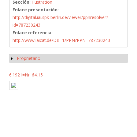
Sección:
illustration
Enlace presentación:
http://digital.iai.spk-berlin.de/viewer/ppnresolver?
id=787230243
Enlace referencia:
http://www.iaicat.de/DB=1/PPN?PPN=787230243
Proprietario
Mostrar
6.1921=Nr. 64,15