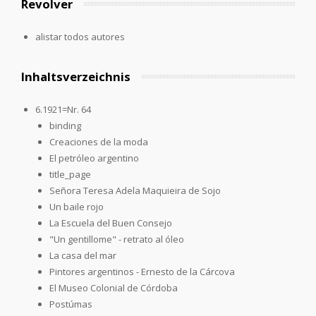
Revolver
alistar todos autores
Inhaltsverzeichnis
6.1921=Nr. 64
binding
Creaciones de la moda
El petróleo argentino
title_page
Señora Teresa Adela Maquieira de Sojo
Un baile rojo
La Escuela del Buen Consejo
"Un gentillome" - retrato al óleo
La casa del mar
Pintores argentinos - Ernesto de la Cárcova
El Museo Colonial de Córdoba
Postúmas