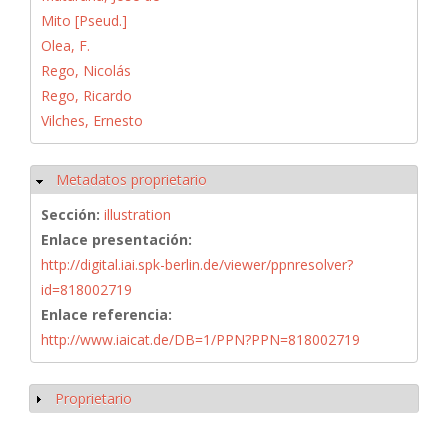
Mito [Pseud.]
Olea, F.
Rego, Nicolás
Rego, Ricardo
Vilches, Ernesto
Metadatos proprietario
Ocultar
Sección:
illustration
Enlace presentación:
http://digital.iai.spk-berlin.de/viewer/ppnresolver?
id=818002719
Enlace referencia:
http://www.iaicat.de/DB=1/PPN?PPN=818002719
Proprietario
Mostrar