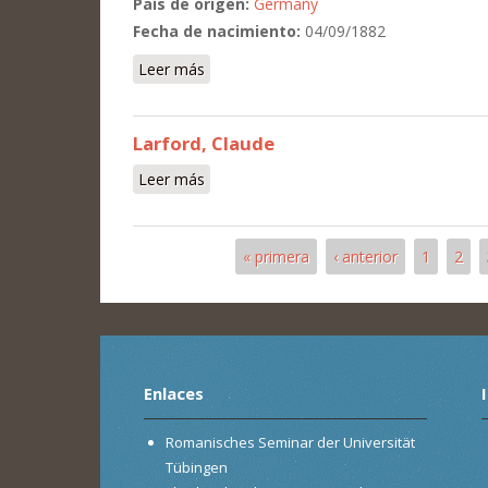
País de origen:
Germany
Fecha de nacimiento:
04/09/1882
Leer más
sobre Frank, Leonard
Larford, Claude
Leer más
sobre Larford, Claude
« primera
‹ anterior
1
2
Páginas
Enlaces
Romanisches Seminar der Universität
Tübingen