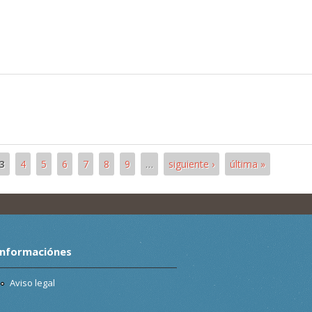
3
4
5
6
7
8
9
…
siguiente ›
última »
Informaciónes
Aviso legal