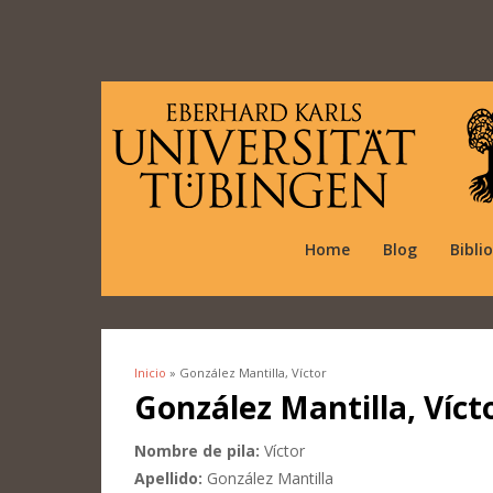
Home
Blog
Bibli
Inicio
» González Mantilla, Víctor
Se encuentra usted aquí
González Mantilla, Víct
Nombre de pila:
Víctor
Apellido:
González Mantilla