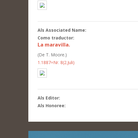
Als Associated Name:
Como traductor:
La maravilla.
(De T. Moore.)
1.1887=Nr. 8(2.Juli)
Als Editor:
Als Honoree: