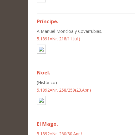
Príncipe.
A Manuel Moncloa y Covarrubias.
5.1891=Nr. 218(11.Juli)
Noel.
(Histórico)
5.1892=Nr. 258/259(23.Apr.)
El Mago.
5.1892=Nr. 260(30.Apr.)