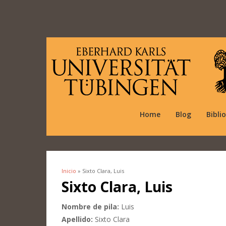
Home
Blog
Bibli
Inicio
» Sixto Clara, Luis
Se encuentra usted aquí
Sixto Clara, Luis
Nombre de pila:
Luis
Apellido:
Sixto Clara