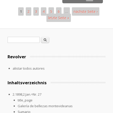
1
2
3
4
5
6
…
nächste Seite ›
letzte Seite »
Páginas
Formulario de búsqueda
Buscar
Revolver
alistar todos autores
Inhaltsverzeichnis
2.1898,2.Jan.=Nr. 27
title_page
Galería de bellezas montevideanas
Sumario