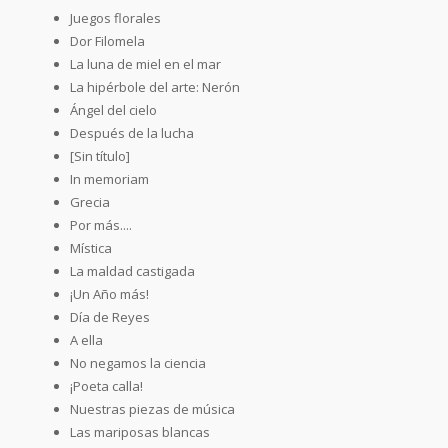
Juegos florales
Dor Filomela
La luna de miel en el mar
La hipérbole del arte: Nerón
Ángel del cielo
Después de la lucha
[Sin título]
In memoriam
Grecia
Por más....
Mística
La maldad castigada
¡Un Año más!
Día de Reyes
A ella
No negamos la ciencia
¡Poeta calla!
Nuestras piezas de música
Las mariposas blancas