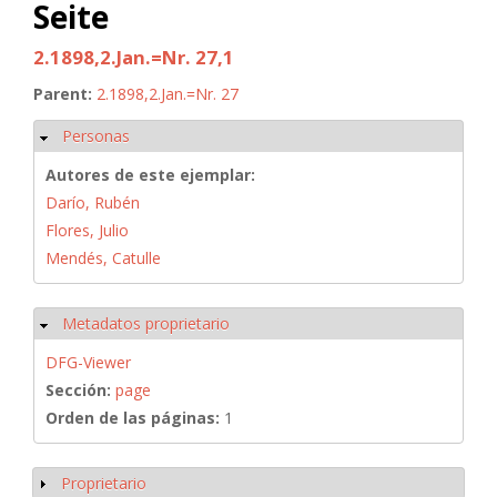
Seite
2.1898,2.Jan.=Nr. 27,1
Parent:
2.1898,2.Jan.=Nr. 27
Personas
Ocultar
Autores de este ejemplar:
Darío, Rubén
Flores, Julio
Mendés, Catulle
Metadatos proprietario
Ocultar
DFG-Viewer
Sección:
page
Orden de las páginas:
1
Proprietario
Mostrar