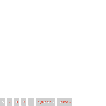
6
7
8
9
…
siguiente ›
última »