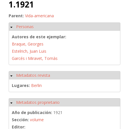
1.1921
Parent:
Vida-americana
Personas
Ocultar
Autores de este ejemplar:
Braque, Georges
Estelrich, Juan Luis
Garcés i Miravet, Tomàs
Metadatos revista
Ocultar
Lugares:
Berlin
Metadatos proprietario
Ocultar
Año de publicación:
1921
Sección:
volume
Editor: