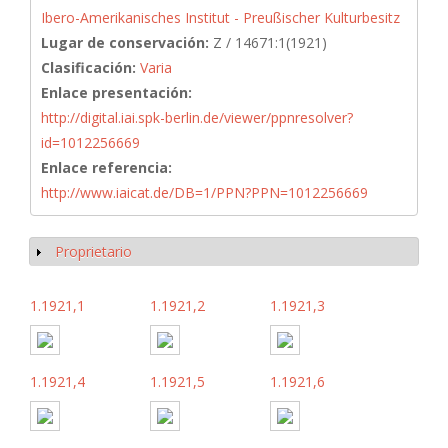
Ibero-Amerikanisches Institut - Preußischer Kulturbesitz
Lugar de conservación:
Z / 14671:1(1921)
Clasificación:
Varia
Enlace presentación:
http://digital.iai.spk-berlin.de/viewer/ppnresolver?
id=1012256669
Enlace referencia:
http://www.iaicat.de/DB=1/PPN?PPN=1012256669
Proprietario
Mostrar
1.1921,1
1.1921,2
1.1921,3
1.1921,4
1.1921,5
1.1921,6