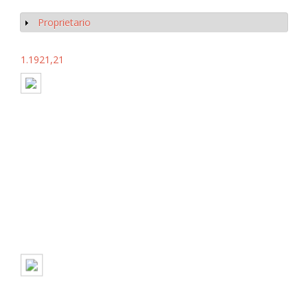
Proprietario
Mostrar
1.1921,21