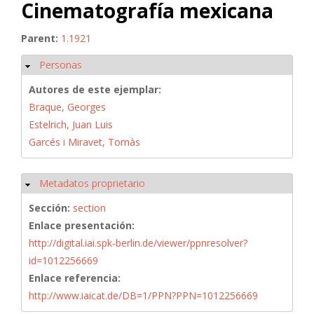
Cinematografía mexicana
Parent:
1.1921
Personas
Ocultar
Autores de este ejemplar:
Braque, Georges
Estelrich, Juan Luis
Garcés i Miravet, Tomàs
Metadatos proprietario
Ocultar
Sección:
section
Enlace presentación:
http://digital.iai.spk-berlin.de/viewer/ppnresolver?
id=1012256669
Enlace referencia:
http://www.iaicat.de/DB=1/PPN?PPN=1012256669