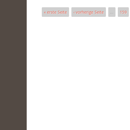
« erste Seite
‹ vorherige Seite
…
159
Páginas