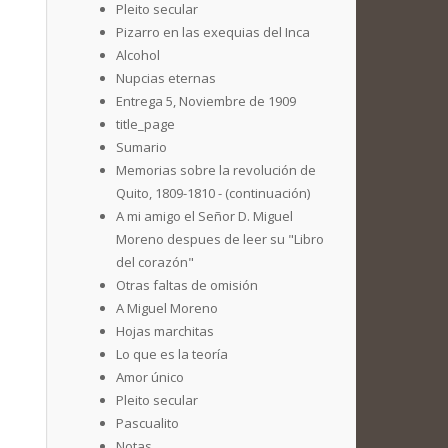
Pleito secular
Pizarro en las exequias del Inca
Alcohol
Nupcias eternas
Entrega 5, Noviembre de 1909
title_page
Sumario
Memorias sobre la revolución de
Quito, 1809-1810 - (continuación)
A mi amigo el Señor D. Miguel
Moreno despues de leer su "Libro
del corazón"
Otras faltas de omisión
A Miguel Moreno
Hojas marchitas
Lo que es la teoría
Amor único
Pleito secular
Pascualito
Notas