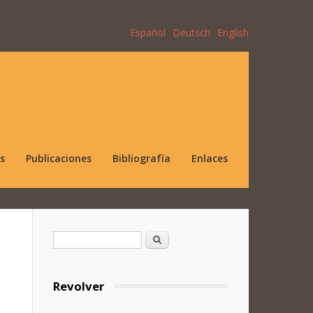
Español
Deutsch
English
s
Publicaciones
Bibliografía
Enlaces
Formulario de búsqueda
Buscar
Revolver