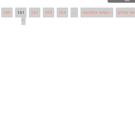
160
161
162
163
164
…
nächste Seite ›
letzte Se
»