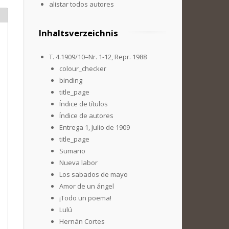
alistar todos autores
Inhaltsverzeichnis
T. 4.1909/10=Nr. 1-12, Repr. 1988
colour_checker
binding
title_page
Índice de títulos
Índice de autores
Entrega 1, Julio de 1909
title_page
Sumario
Nueva labor
Los sabados de mayo
Amor de un ángel
¡Todo un poema!
Lulú
Hernán Cortes