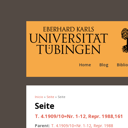
Home
Blog
Bibli
Inicio
»
Seite
» Seite
Se encuentra usted aquí
Seite
T. 4.1909/10=Nr. 1-12, Repr. 1988,161
Parent:
T. 4.1909/10=Nr. 1-12, Repr. 1988