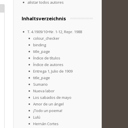
alistar todos autores
Inhaltsverzeichnis
T. 4.1909/10=Nr. 1-12, Repr. 1988
colour_checker
binding
title_page
Índice de títulos
Índice de autores
Entrega 1, Julio de 1909
title_page
Sumario
Nueva labor
Los sabados de mayo
Amor de un ángel
¡Todo un poema!
Lulú
Hernán Cortes