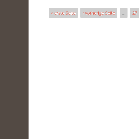
« erste Seite
‹ vorherige Seite
…
27
Páginas