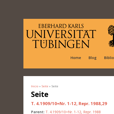
Home
Blog
Bibli
Inicio
»
Seite
» Seite
Se encuentra usted aquí
Seite
T. 4.1909/10=Nr. 1-12, Repr. 1988,29
Parent:
T. 4.1909/10=Nr. 1-12, Repr. 1988