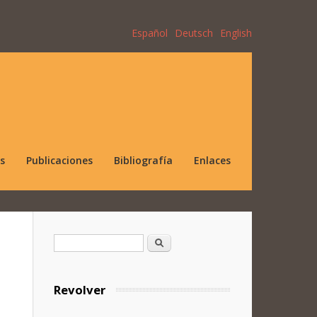
Español
Deutsch
English
s
Publicaciones
Bibliografía
Enlaces
Formulario de búsqueda
Buscar
Revolver