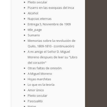
Pleito secular
Pizarro en las exequias del Inca
Alcohol
Nupcias eternas
Entrega 5, Noviembre de 1909
title_page
Sumario
Memorias sobre la revolución de
Quito, 1809-1810 - (continuación)
A mi amigo el Señor D. Miguel
Moreno despues de leer su "Libro
del corazón"
Otras faltas de omisión
A Miguel Moreno
Hojas marchitas
Lo que es la teoría
Amor único
Pleito secular
Pascualito
Notas