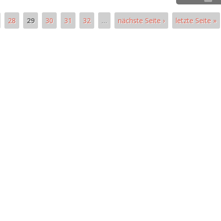
28
29
30
31
32
…
nächste Seite ›
letzte Seite »