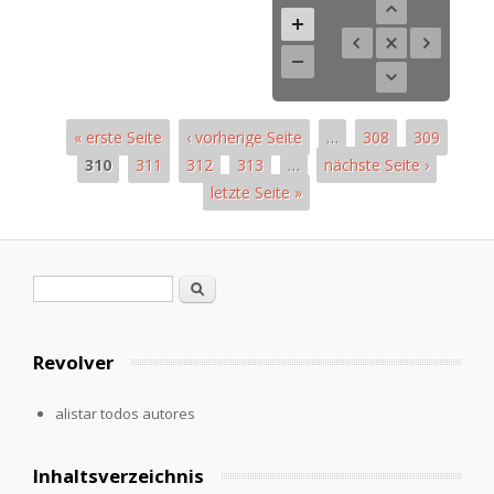
« erste Seite
‹ vorherige Seite
…
308
309
310
311
312
313
…
nächste Seite ›
letzte Seite »
Páginas
Formulario de búsqueda
Buscar
Revolver
alistar todos autores
Inhaltsverzeichnis