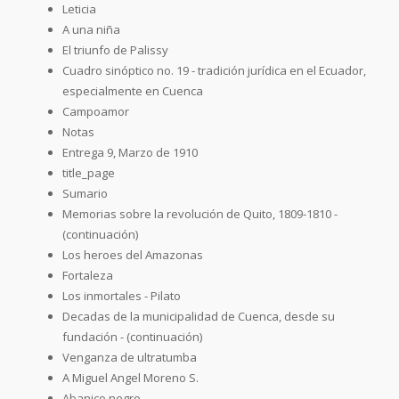
Leticia
A una niña
El triunfo de Palissy
Cuadro sinóptico no. 19 - tradición jurídica en el Ecuador,
especialmente en Cuenca
Campoamor
Notas
Entrega 9, Marzo de 1910
title_page
Sumario
Memorias sobre la revolución de Quito, 1809-1810 -
(continuación)
Los heroes del Amazonas
Fortaleza
Los inmortales - Pilato
Decadas de la municipalidad de Cuenca, desde su
fundación - (continuación)
Venganza de ultratumba
A Miguel Angel Moreno S.
Abanico negro