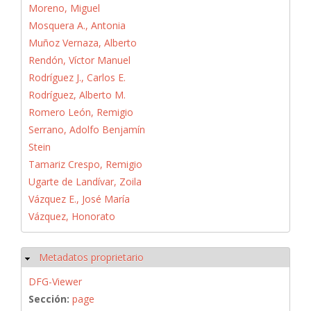
Moreno, Miguel
Mosquera A., Antonia
Muñoz Vernaza, Alberto
Rendón, Víctor Manuel
Rodríguez J., Carlos E.
Rodríguez, Alberto M.
Romero León, Remigio
Serrano, Adolfo Benjamín
Stein
Tamariz Crespo, Remigio
Ugarte de Landívar, Zoila
Vázquez E., José María
Vázquez, Honorato
Metadatos proprietario
Ocultar
DFG-Viewer
Sección:
page