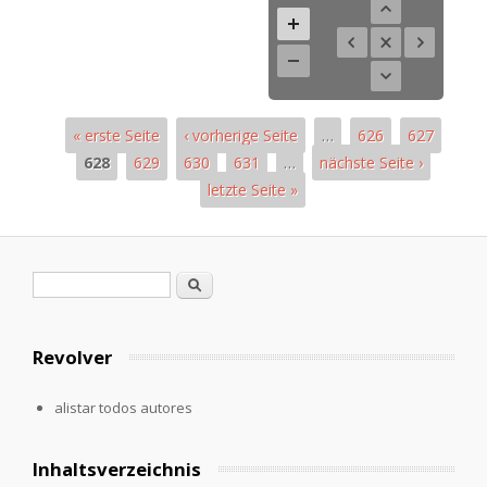
« erste Seite
‹ vorherige Seite
…
626
627
628
629
630
631
…
nächste Seite ›
letzte Seite »
Páginas
Formulario de búsqueda
Buscar
Revolver
alistar todos autores
Inhaltsverzeichnis