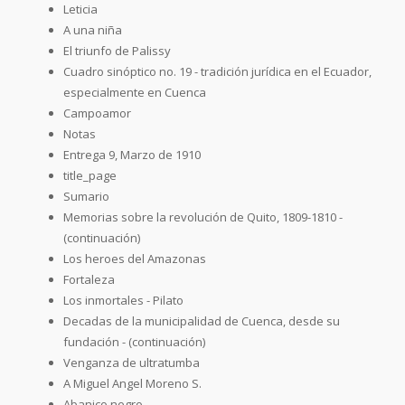
Leticia
A una niña
El triunfo de Palissy
Cuadro sinóptico no. 19 - tradición jurídica en el Ecuador,
especialmente en Cuenca
Campoamor
Notas
Entrega 9, Marzo de 1910
title_page
Sumario
Memorias sobre la revolución de Quito, 1809-1810 -
(continuación)
Los heroes del Amazonas
Fortaleza
Los inmortales - Pilato
Decadas de la municipalidad de Cuenca, desde su
fundación - (continuación)
Venganza de ultratumba
A Miguel Angel Moreno S.
Abanico negro