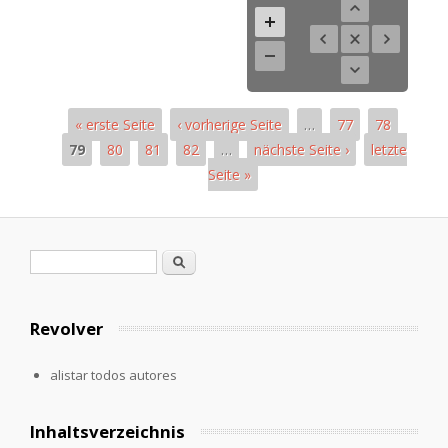
« erste Seite
‹ vorherige Seite
…
77
78
79
80
81
82
…
nächste Seite ›
letzte
Seite »
Páginas
Formulario de búsqueda
Buscar
Revolver
alistar todos autores
Inhaltsverzeichnis