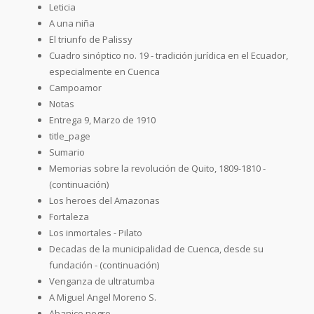
Leticia
A una niña
El triunfo de Palissy
Cuadro sinóptico no. 19 - tradición jurídica en el Ecuador,
especialmente en Cuenca
Campoamor
Notas
Entrega 9, Marzo de 1910
title_page
Sumario
Memorias sobre la revolución de Quito, 1809-1810 -
(continuación)
Los heroes del Amazonas
Fortaleza
Los inmortales - Pilato
Decadas de la municipalidad de Cuenca, desde su
fundación - (continuación)
Venganza de ultratumba
A Miguel Angel Moreno S.
Abanico negro