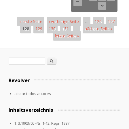
« erste Seite
‹ vorherige Seite
…
126
127
128
129
130
131
…
nächste Seite ›
letzte Seite »
Páginas
Formulario de búsqueda
Buscar
Revolver
alistar todos autores
Inhaltsverzeichnis
T. 3.1903/05=Nr. 1-12, Repr. 1987