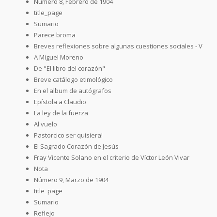
Número 8, Febrero de 1904
title_page
Sumario
Parece broma
Breves reflexiones sobre algunas cuestiones sociales - V
A Miguel Moreno
De "El libro del corazón"
Breve catálogo etimológico
En el album de autógrafos
Epístola a Claudio
La ley de la fuerza
Al vuelo
Pastorcico ser quisiera!
El Sagrado Corazón de Jesús
Fray Vicente Solano en el criterio de Víctor León Vivar
Nota
Número 9, Marzo de 1904
title_page
Sumario
Reflejo