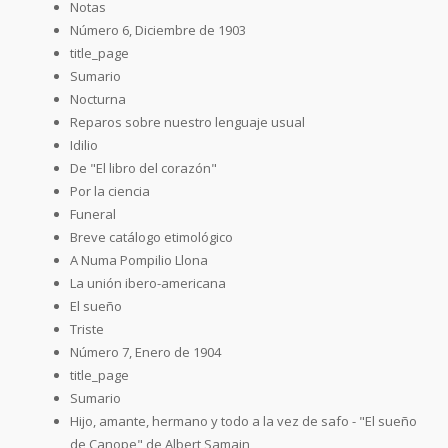
Notas
Número 6, Diciembre de 1903
title_page
Sumario
Nocturna
Reparos sobre nuestro lenguaje usual
Idilio
De "El libro del corazón"
Por la ciencia
Funeral
Breve catálogo etimológico
A Numa Pompilio Llona
La unión ibero-americana
El sueño
Triste
Número 7, Enero de 1904
title_page
Sumario
Hijo, amante, hermano y todo a la vez de safo - "El sueño
de Canope" de Albert Samain