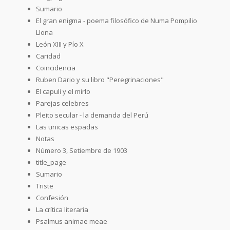
Sumario
El gran enigma - poema filosófico de Numa Pompilio
Llona
León XIII y Pío X
Caridad
Coincidencia
Ruben Dario y su libro "Peregrinaciones"
El capuli y el mirlo
Parejas celebres
Pleito secular - la demanda del Perú
Las unicas espadas
Notas
Número 3, Setiembre de 1903
title_page
Sumario
Triste
Confesión
La crítica literaria
Psalmus animae meae