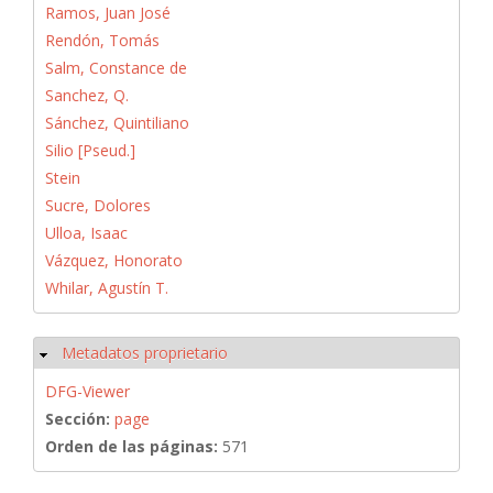
Ramos, Juan José
Rendón, Tomás
Salm, Constance de
Sanchez, Q.
Sánchez, Quintiliano
Silio [Pseud.]
Stein
Sucre, Dolores
Ulloa, Isaac
Vázquez, Honorato
Whilar, Agustín T.
Metadatos proprietario
Ocultar
DFG-Viewer
Sección:
page
Orden de las páginas:
571