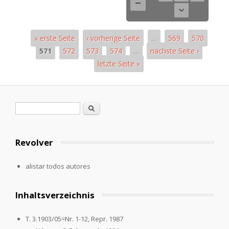
« erste Seite
‹ vorherige Seite
…
569
570
571
572
573
574
…
nächste Seite ›
letzte Seite »
Páginas
Formulario de búsqueda
Buscar
Revolver
alistar todos autores
Inhaltsverzeichnis
T. 3.1903/05=Nr. 1-12, Repr. 1987