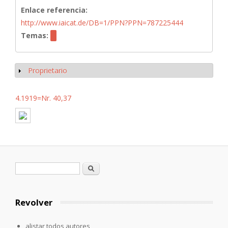
Enlace referencia:
http://www.iaicat.de/DB=1/PPN?PPN=787225444
Temas:
Proprietario
Mostrar
4.1919=Nr. 40,37
Formulario de búsqueda
Buscar
Revolver
alistar todos autores