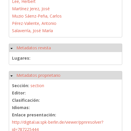
Lee, Herbert
Martínez Jerez, José
Muzio Sáenz-Peña, Carlos
Pérez-Valiente, Antonio
Salaverría, José María
Metadatos revista
Ocultar
Lugares:
Metadatos proprietario
Ocultar
Sección:
section
Editor:
Clasificación:
Idiomas:
Enlace presentación:
http://digital.iai.spk-berlin.de/viewer/ppnresolver?
id=787225444