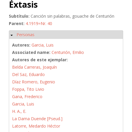
Éxtasis
Subtítulo:
Canción sin palabras, gouache de Centurión
Parent:
4.1919=Nr. 40
Personas
Ocultar
Autores:
Garcia, Luis
Associated name:
Centurión, Emilio
Autores de este ejemplar:
Belda Carreras, Joaquín
Del Saz, Eduardo
Díaz Romero, Eugenio
Foppa, Tito Livio
Gana, Frederico
Garcia, Luis
H. A., E.
La Dama Duende [Pseud.]
Latorre, Medardo Héctor