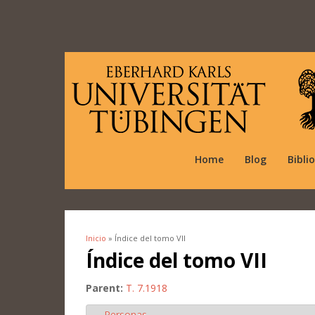
Home
Blog
Bibli
Inicio
» Índice del tomo VII
Se encuentra usted aquí
Índice del tomo VII
Parent:
T. 7.1918
Personas
Ocultar