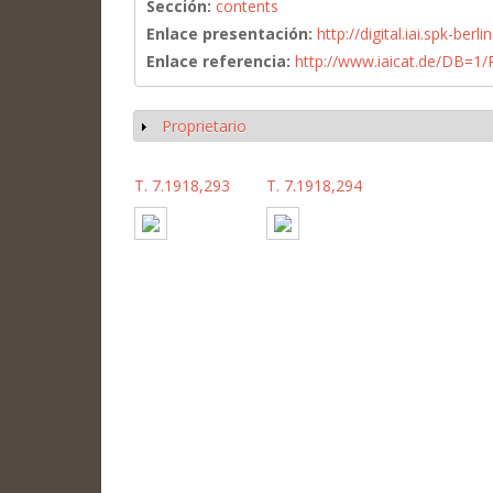
Sección:
contents
Enlace presentación:
http://digital.iai.spk-be
Enlace referencia:
http://www.iaicat.de/DB=
Proprietario
Mostrar
T. 7.1918,293
T. 7.1918,294