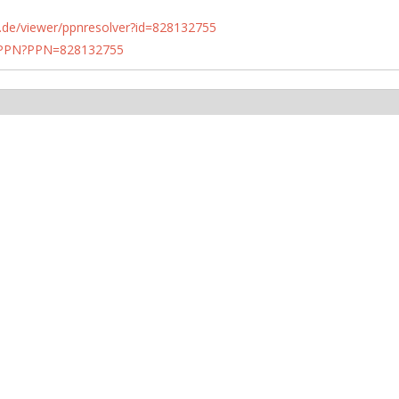
rlin.de/viewer/ppnresolver?id=828132755
1/PPN?PPN=828132755