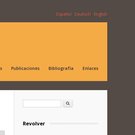
Español
Deutsch
English
s
Publicaciones
Bibliografía
Enlaces
Formulario de búsqueda
Buscar
Revolver