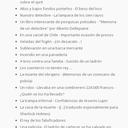
sobre el sprit
Altos y bajos fondos porteños - El beso del loco
Nuestro detective - La lampara de los cien rayos
Un libro interesante de pesquisas policiales - "Memoria
de un detective" por Alberto Dellepiane
En una carcel de Chile - Importante evasión de presos
Veladas del fogón - ¡Un desacato ...!
Sublevación en una barca mercante
Incendio en una panadería
A tiros contra una familia - Suicido de un ladrón
Los cuenteros no tienen rey ...
La muerte del obrajero - (Memorias de un comisario de
policía)
Un robo - Llevaba en una sombrerero 224.000 francos -
¿Quién se los ha llevado?
La trampa infernal - Confidencias de Arsenio Lupin
La casa de la muerte - ([...] traducido especialmente para
Sherlock Holmes)
El rey de los falsificadores
Una pelicula - El ladrón de carteras se ha salvado en