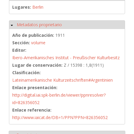
Lugares:
Berlin
Metadatos proprietario
Ocultar
Año de publicación:
1911
Sección:
volume
Editor:
Ibero-Amerikanisches Institut - Preußischer Kulturbesitz
Lugar de conservación:
Z / 15398 : 1,8(1911)
Clasificación:
Lateinamerikanische Kulturzeitschriften#Argentinien
Enlace presentación:
http://digital.iai.spk-berlin.de/viewer/ppnresolver?
id=826356052
Enlace referencia:
http://www.iaicat.de/DB=1/PPN?PPN=826356052