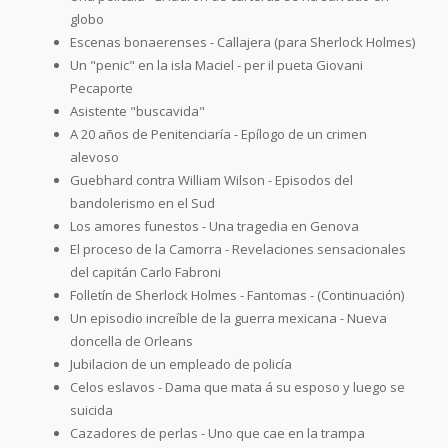
globo
Escenas bonaerenses - Callajera (para Sherlock Holmes)
Un "penic" en la isla Maciel - per il pueta Giovani
Pecaporte
Asistente "buscavida"
A 20 años de Penitenciaría - Epílogo de un crimen
alevoso
Guebhard contra William Wilson - Episodos del
bandolerismo en el Sud
Los amores funestos - Una tragedia en Genova
El proceso de la Camorra - Revelaciones sensacionales
del capitán Carlo Fabroni
Folletín de Sherlock Holmes - Fantomas - (Continuación)
Un episodio increíble de la guerra mexicana - Nueva
doncella de Orleans
Jubilacion de un empleado de policía
Celos eslavos - Dama que mata á su esposo y luego se
suicida
Cazadores de perlas - Uno que cae en la trampa