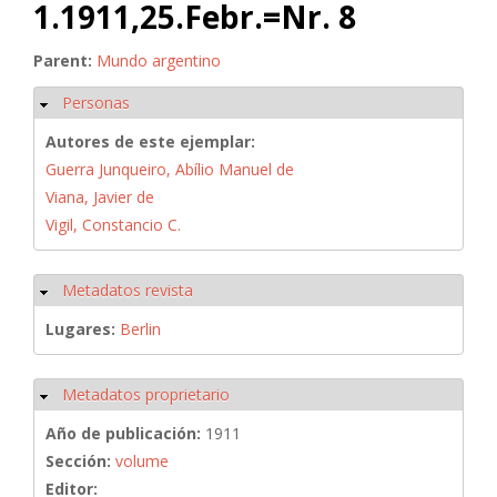
1.1911,25.Febr.=Nr. 8
Parent:
Mundo argentino
Personas
Ocultar
Autores de este ejemplar:
Guerra Junqueiro, Abílio Manuel de
Viana, Javier de
Vigil, Constancio C.
Metadatos revista
Ocultar
Lugares:
Berlin
Metadatos proprietario
Ocultar
Año de publicación:
1911
Sección:
volume
Editor: