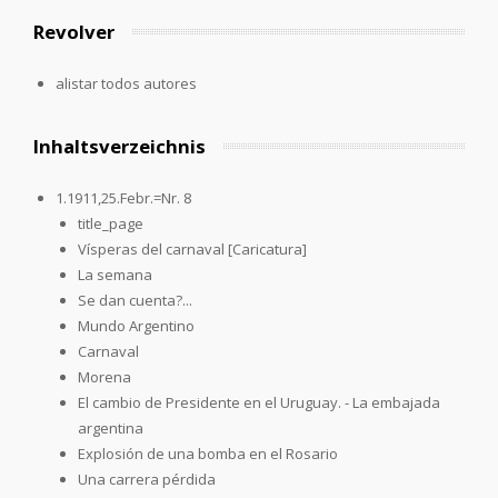
Revolver
alistar todos autores
Inhaltsverzeichnis
1.1911,25.Febr.=Nr. 8
title_page
Vísperas del carnaval [Caricatura]
La semana
Se dan cuenta?...
Mundo Argentino
Carnaval
Morena
El cambio de Presidente en el Uruguay. - La embajada
argentina
Explosión de una bomba en el Rosario
Una carrera pérdida