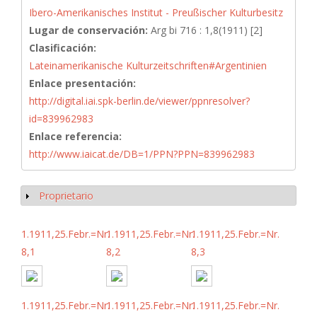
Ibero-Amerikanisches Institut - Preußischer Kulturbesitz
Lugar de conservación:
Arg bi 716 : 1,8(1911) [2]
Clasificación:
Lateinamerikanische Kulturzeitschriften#Argentinien
Enlace presentación:
http://digital.iai.spk-berlin.de/viewer/ppnresolver?
id=839962983
Enlace referencia:
http://www.iaicat.de/DB=1/PPN?PPN=839962983
Proprietario
Mostrar
1.1911,25.Febr.=Nr.
1.1911,25.Febr.=Nr.
1.1911,25.Febr.=Nr.
8,1
8,2
8,3
1.1911,25.Febr.=Nr.
1.1911,25.Febr.=Nr.
1.1911,25.Febr.=Nr.