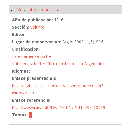
Metadatos proprietario
Ocultar
Año de publicación:
1916
Sección:
volume
Editor:
Lugar de conservación:
Arg bi 3902 : 1,5(1916)
Clasificación:
Lateinamerikanische
Kulturzeitschriften#Kulturzeitschriften Argentinien
Idiomas:
Enlace presentación:
http://digital.iai.spk-berlin.de/viewer/ppnresolver?
id=787210919
Enlace referencia:
http://www.iaicat.de/DB=1/PPN?PPN=787210919
Temas: