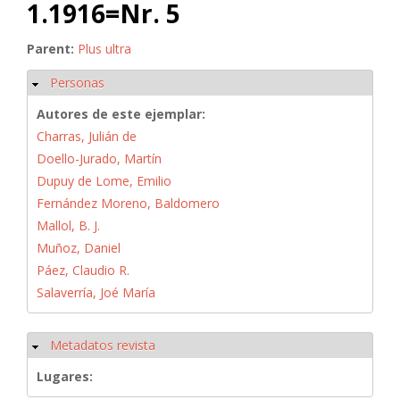
1.1916=Nr. 5
Parent:
Plus ultra
Personas
Ocultar
Autores de este ejemplar:
Charras, Julián de
Doello-Jurado, Martín
Dupuy de Lome, Emilio
Fernández Moreno, Baldomero
Mallol, B. J.
Muñoz, Daniel
Páez, Claudio R.
Salaverría, Joé María
Metadatos revista
Ocultar
Lugares: