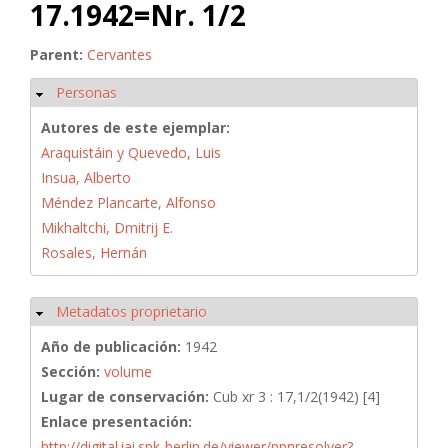
17.1942=Nr. 1/2
Parent:
Cervantes
Personas
Ocultar
Autores de este ejemplar:
Araquistáin y Quevedo, Luis
Insua, Alberto
Méndez Plancarte, Alfonso
Mikhaltchi, Dmitrij E.
Rosales, Hernán
Metadatos proprietario
Ocultar
Año de publicación:
1942
Sección:
volume
Lugar de conservación:
Cub xr 3 : 17,1/2(1942) [4]
Enlace presentación:
http://digital.iai.spk-berlin.de/viewer/ppnresolver?