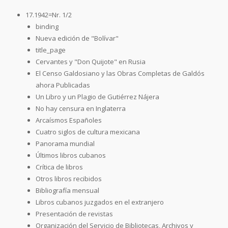
17.1942=Nr. 1/2
binding
Nueva edición de "Bolívar"
title_page
Cervantes y "Don Quijote" en Rusia
El Censo Galdosiano y las Obras Completas de Galdós
ahora Publicadas
Un Libro y un Plagio de Gutiérrez Nájera
No hay censura en Inglaterra
Arcaísmos Españoles
Cuatro siglos de cultura mexicana
Panorama mundial
Últimos libros cubanos
Crítica de libros
Otros libros recibidos
Bibliografía mensual
Libros cubanos juzgados en el extranjero
Presentación de revistas
Organización del Servicio de Bibliotecas, Archivos y