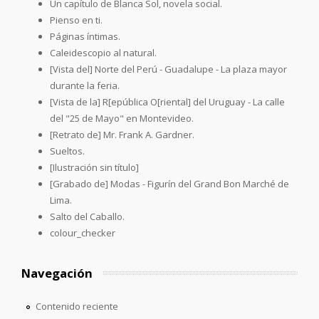
Un capítulo de Blanca Sol, novela social.
Pienso en ti.
Páginas íntimas.
Caleidescopio al natural.
[Vista del] Norte del Perú - Guadalupe - La plaza mayor
durante la feria.
[Vista de la] R[epública O[riental] del Uruguay - La calle
del "25 de Mayo" en Montevideo.
[Retrato de] Mr. Frank A. Gardner.
Sueltos.
[Ilustración sin título]
[Grabado de] Modas - Figurín del Grand Bon Marché de
Lima.
Salto del Caballo.
colour_checker
Navegación
Contenido reciente