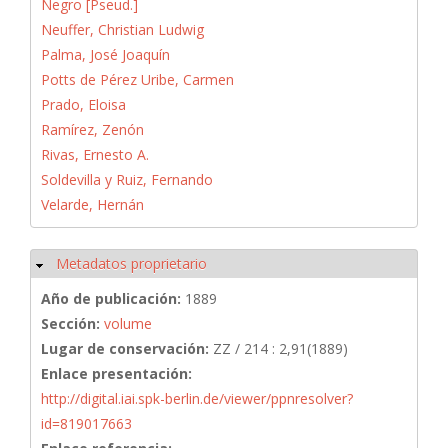
Negro [Pseud.]
Neuffer, Christian Ludwig
Palma, José Joaquín
Potts de Pérez Uribe, Carmen
Prado, Eloisa
Ramírez, Zenón
Rivas, Ernesto A.
Soldevilla y Ruiz, Fernando
Velarde, Hernán
Metadatos proprietario
Ocultar
Año de publicación:
1889
Sección:
volume
Lugar de conservación:
ZZ / 214 : 2,91(1889)
Enlace presentación:
http://digital.iai.spk-berlin.de/viewer/ppnresolver?
id=819017663