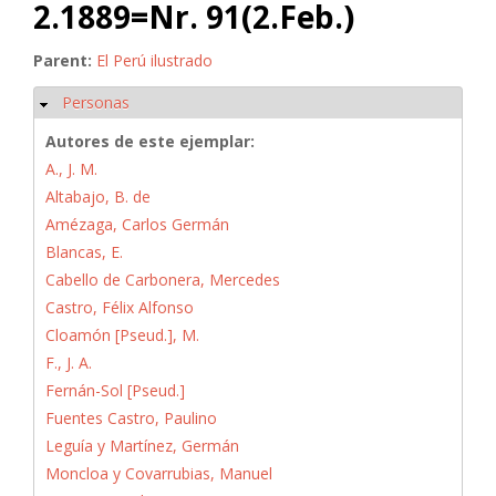
2.1889=Nr. 91(2.Feb.)
Parent:
El Perú ilustrado
Personas
Ocultar
Autores de este ejemplar:
A., J. M.
Altabajo, B. de
Amézaga, Carlos Germán
Blancas, E.
Cabello de Carbonera, Mercedes
Castro, Félix Alfonso
Cloamón [Pseud.], M.
F., J. A.
Fernán-Sol [Pseud.]
Fuentes Castro, Paulino
Leguía y Martínez, Germán
Moncloa y Covarrubias, Manuel