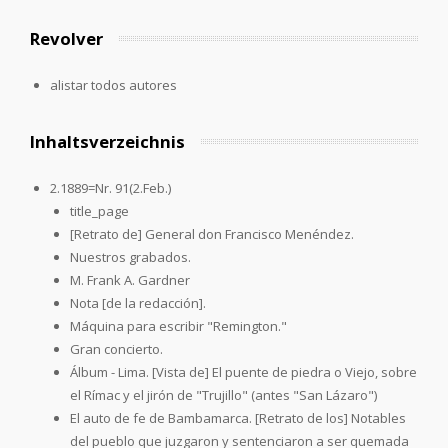
Revolver
alistar todos autores
Inhaltsverzeichnis
2.1889=Nr. 91(2.Feb.)
title_page
[Retrato de] General don Francisco Menéndez.
Nuestros grabados.
M. Frank A. Gardner
Nota [de la redacción].
Máquina para escribir "Remington."
Gran concierto.
Álbum - Lima. [Vista de] El puente de piedra o Viejo, sobre
el Rímac y el jirón de "Trujillo" (antes "San Lázaro")
El auto de fe de Bambamarca. [Retrato de los] Notables
del pueblo que juzgaron y sentenciaron a ser quemada