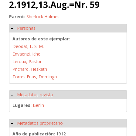
2.1912,13.Aug.=Nr. 59
Parent:
Sherlock Holmes
Personas
Ocultar
Autores de este ejemplar:
Deodat, L. S. M.
Envaenzi, Iche
Leroux, Pastor
Prichard, Hesketh
Torres Frias, Domingo
Metadatos revista
Ocultar
Lugares:
Berlin
Metadatos proprietario
Ocultar
Año de publicación:
1912