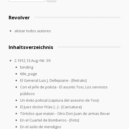
Revolver
alistar todos autores
Inhaltsverzeichnis
2.1912,13.Aug.=Nr. 59
binding
title_page
El General Luis J. Dellepiane - [Retrato]
Con el jefe de policía - El asunto Tosi, Los servicios
públicos
Un éxito policial (captura del asesino de Tosi)
El Juez doctor Frías [...] - [Caricatura]
Tórtolos que matan - Otro Don Juan de armas llevar
En el Cuartel de Bomberos - [Foto]
En el asilo de mendigos