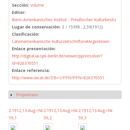
Sección:
volume
Editor:
Ibero-Amerikanisches Institut - Preußischer Kulturbesitz
Lugar de conservación:
Z / 15398 : 2,59(1912)
Clasificación:
Lateinamerikanische Kulturzeitschriften#Argentinien
Enlace presentación:
http://digital.iai.spk-berlin.de/viewer/ppnresolver?
id=826370551
Enlace referencia:
http://www.iaicat.de/DB=1/PPN?PPN=826370551
Proprietario
Mostrar
2.1912,13.Aug.=Nr.
2.1912,13.Aug.=Nr.
2.1912,13.Aug.=Nr.
59,1
59,2
59,3