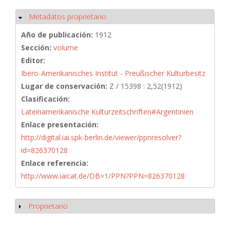
Metadatos proprietario
Ocultar
Año de publicación:
1912
Sección:
volume
Editor:
Ibero-Amerikanisches Institut - Preußischer Kulturbesitz
Lugar de conservación:
Z / 15398 : 2,52(1912)
Clasificación:
Lateinamerikanische Kulturzeitschriften#Argentinien
Enlace presentación:
http://digital.iai.spk-berlin.de/viewer/ppnresolver?
id=826370128
Enlace referencia:
http://www.iaicat.de/DB=1/PPN?PPN=826370128
Proprietario
Mostrar