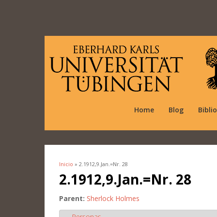
Home
Blog
Bibli
Inicio
» 2.1912,9.Jan.=Nr. 28
Se encuentra usted aquí
2.1912,9.Jan.=Nr. 28
Parent:
Sherlock Holmes
Personas
Ocultar