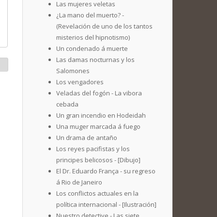
Las mujeres veletas
¿La mano del muerto? -
(Revelación de uno de los tantos
misterios del hipnotismo)
Un condenado á muerte
Las damas nocturnas y los
Salomones
Los vengadores
Veladas del fogón - La vibora
cebada
Un gran incendio en Hodeidah
Una muger marcada á fuego
Un drama de antaño
Los reyes pacifistas y los
principes belicosos - [Dibujo]
El Dr. Eduardo França - su regreso
á Rio de Janeiro
Los conflictos actuales en la
política internacional - [Ilustración]
Nuestro detective - Las siete