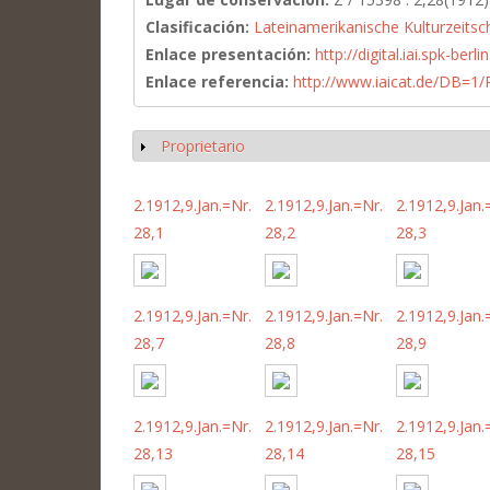
Clasificación:
Lateinamerikanische Kulturzeitsc
Enlace presentación:
http://digital.iai.spk-be
Enlace referencia:
http://www.iaicat.de/DB=
Proprietario
Mostrar
2.1912,9.Jan.=Nr.
2.1912,9.Jan.=Nr.
2.1912,9.Jan.
28,1
28,2
28,3
2.1912,9.Jan.=Nr.
2.1912,9.Jan.=Nr.
2.1912,9.Jan.
28,7
28,8
28,9
2.1912,9.Jan.=Nr.
2.1912,9.Jan.=Nr.
2.1912,9.Jan.
28,13
28,14
28,15