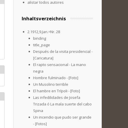
alistar todos autores
Inhaltsverzeichnis
2.1912,9.Jan.=Nr. 28
binding
title_page
Después de la visita presidencial -
[Caricatura]
El rapto sensacional - La mano
negra
Hombre fulminado - [Foto]
Un Musolino terrible
El hambre en Trípoli - [Foto]
Las infedilidades de Josefa
Trizada ó La mala suerte del cabo
Spina
Un incendio que pudo ser grande
- [Fotos]