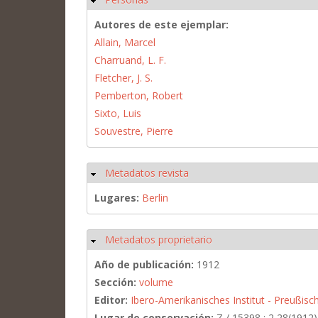
Autores de este ejemplar:
Allain, Marcel
Charruand, L. F.
Fletcher, J. S.
Pemberton, Robert
Sixto, Luis
Souvestre, Pierre
Metadatos revista
Ocultar
Lugares:
Berlin
Metadatos proprietario
Ocultar
Año de publicación:
1912
Sección:
volume
Editor:
Ibero-Amerikanisches Institut - Preußisch
Lugar de conservación:
Z / 15398 : 2,28(1912)