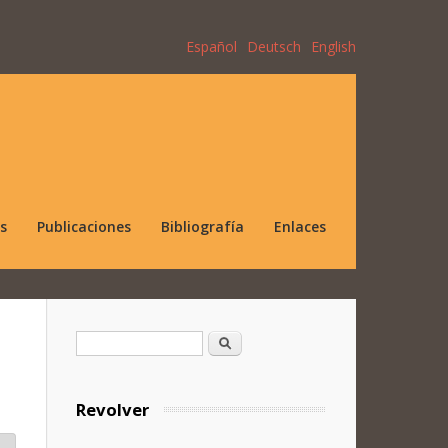
Español
Deutsch
English
s
Publicaciones
Bibliografía
Enlaces
Formulario de búsqueda
Buscar
Revolver