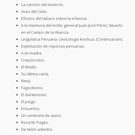
La canción del invierno.
Aves del Cielo.
Efectos del tabaco sobre la infancia.
A la memoria del ínclito general Juan José Pérez. Muerto
en el Campo de la Alianza.
Lingüística Peruana. Lexicología Keshua. (Continuación).
Explotación de riquezas peruanas.
A mi madre.
Crepúsculos.
El tímido.
Su última carta.
Rima.
Fagocitismo.
El darwinismo.
El juego.
Ensueños.
Un centinela de acero.
Rosa M. Pagés.
De telón adentro.