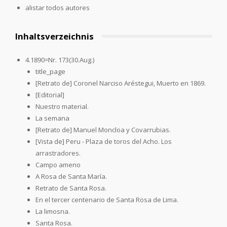
alistar todos autores
Inhaltsverzeichnis
4.1890=Nr. 173(30.Aug.)
title_page
[Retrato de] Coronel Narciso Aréstegui, Muerto en 1869.
[Editorial]
Nuestro material.
La semana
[Retrato de] Manuel Moncloa y Covarrubias.
[Vista de] Peru - Plaza de toros del Acho. Los
arrastradores.
Campo ameno
A Rosa de Santa María.
Retrato de Santa Rosa.
En el tercer centenario de Santa Rosa de Lima.
La limosna.
Santa Rosa.