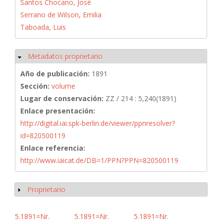
Santos Chocano, José
Serrano de Wilson, Emilia
Taboada, Luis
Metadatos proprietario
Ocultar
Año de publicación:
1891
Sección:
volume
Lugar de conservación:
ZZ / 214 : 5,240(1891)
Enlace presentación:
http://digital.iai.spk-berlin.de/viewer/ppnresolver?
id=820500119
Enlace referencia:
http://www.iaicat.de/DB=1/PPN?PPN=820500119
Proprietario
Mostrar
5.1891=Nr.
5.1891=Nr.
5.1891=Nr.