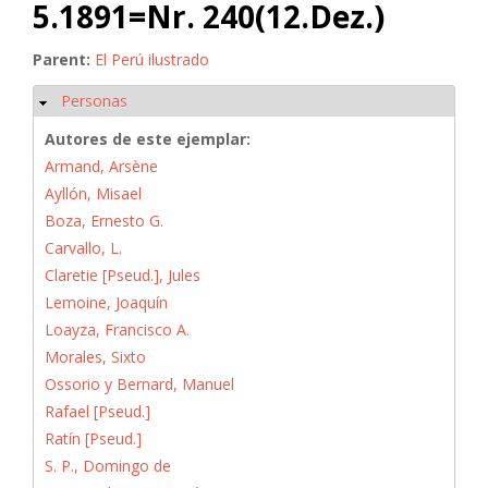
5.1891=Nr. 240(12.Dez.)
Parent:
El Perú ilustrado
Personas
Ocultar
Autores de este ejemplar:
Armand, Arsène
Ayllón, Misael
Boza, Ernesto G.
Carvallo, L.
Claretie [Pseud.], Jules
Lemoine, Joaquín
Loayza, Francisco A.
Morales, Sixto
Ossorio y Bernard, Manuel
Rafael [Pseud.]
Ratín [Pseud.]
S. P., Domingo de