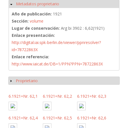
Metadatos proprietario
Ocultar
Año de publicación:
1921
Sección:
volume
Lugar de conservación:
Arg bi 3902 : 6,62(1921)
Enlace presentación:
http://digital.iai.spk-berlin.de/viewer/ppnresolver?
id=78722863X
Enlace referencia:
http://www.iaicat.de/DB=1/PPN?PPN=78722863X
Proprietario
Mostrar
6.1921=Nr. 62,1
6.1921=Nr. 62,2
6.1921=Nr. 62,3
6.1921=Nr. 62,4
6.1921=Nr. 62,5
6.1921=Nr. 62,6