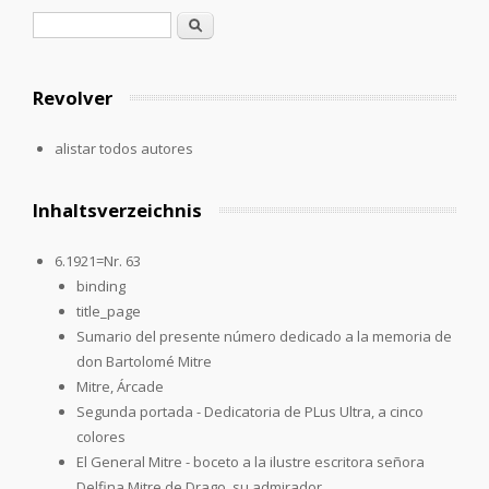
Formulario de búsqueda
Buscar
Revolver
alistar todos autores
Inhaltsverzeichnis
6.1921=Nr. 63
binding
title_page
Sumario del presente número dedicado a la memoria de
don Bartolomé Mitre
Mitre, Árcade
Segunda portada - Dedicatoria de PLus Ultra, a cinco
colores
El General Mitre - boceto a la ilustre escritora señora
Delfina Mitre de Drago, su admirador