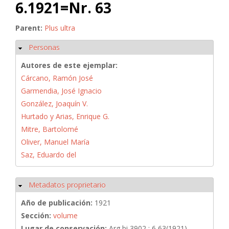
6.1921=Nr. 63
Parent:
Plus ultra
Personas
Ocultar
Autores de este ejemplar:
Cárcano, Ramón José
Garmendia, José Ignacio
González, Joaquín V.
Hurtado y Arias, Enrique G.
Mitre, Bartolomé
Oliver, Manuel María
Saz, Eduardo del
Metadatos proprietario
Ocultar
Año de publicación:
1921
Sección:
volume
Lugar de conservación:
Arg bi 3902 : 6,63(1921)