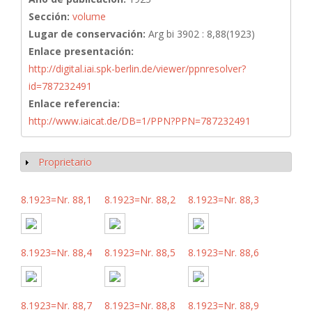
Sección:
volume
Lugar de conservación:
Arg bi 3902 : 8,88(1923)
Enlace presentación:
http://digital.iai.spk-berlin.de/viewer/ppnresolver?
id=787232491
Enlace referencia:
http://www.iaicat.de/DB=1/PPN?PPN=787232491
Proprietario
Mostrar
8.1923=Nr. 88,1
8.1923=Nr. 88,2
8.1923=Nr. 88,3
8.1923=Nr. 88,4
8.1923=Nr. 88,5
8.1923=Nr. 88,6
8.1923=Nr. 88,7
8.1923=Nr. 88,8
8.1923=Nr. 88,9