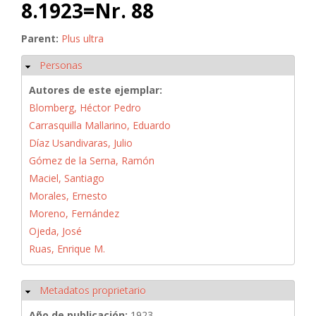
8.1923=Nr. 88
Parent:
Plus ultra
Personas
Ocultar
Autores de este ejemplar:
Blomberg, Héctor Pedro
Carrasquilla Mallarino, Eduardo
Díaz Usandivaras, Julio
Gómez de la Serna, Ramón
Maciel, Santiago
Morales, Ernesto
Moreno, Fernández
Ojeda, José
Ruas, Enrique M.
Metadatos proprietario
Ocultar
Año de publicación:
1923