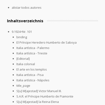
alistar todos autores
Inhaltsverzeichnis
9.1924=Nr. 101
binding
El Príncipe Heredero Humberto de Saboya
Italia artística - Palermo
Italia artística - Trieste
[Editorial]
Italia colonial
El arte en los templos
Italia artística - Pisa
Italia artística - Nápoles
title_page
S[u] M[ajestad] Victor Manuel III.
S.A.R. el Príncipe Humberto de Piamonte
S[u] M[ajestad] la Reina Elena