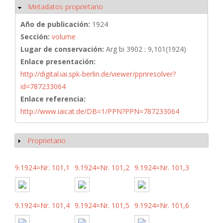
Metadatos proprietario
Ocultar
Año de publicación:
1924
Sección:
volume
Lugar de conservación:
Arg bi 3902 : 9,101(1924)
Enlace presentación:
http://digital.iai.spk-berlin.de/viewer/ppnresolver?
id=787233064
Enlace referencia:
http://www.iaicat.de/DB=1/PPN?PPN=787233064
Proprietario
Mostrar
9.1924=Nr. 101,1
9.1924=Nr. 101,2
9.1924=Nr. 101,3
9.1924=Nr. 101,4
9.1924=Nr. 101,5
9.1924=Nr. 101,6