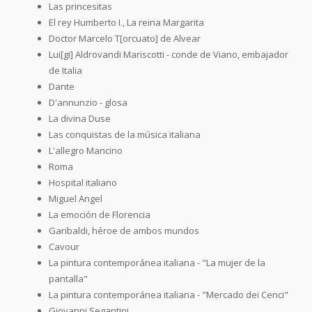
Las princesitas
El rey Humberto I., La reina Margarita
Doctor Marcelo T[orcuato] de Alvear
Lui[gi] Aldrovandi Mariscotti - conde de Viano, embajador
de Italia
Dante
D'annunzio - glosa
La divina Duse
Las conquistas de la música italiana
L'allegro Mancino
Roma
Hospital italiano
Miguel Angel
La emoción de Florencia
Garibaldi, héroe de ambos mundos
Cavour
La pintura contemporánea italiana - "La mujer de la
pantalla"
La pintura contemporánea italiana - "Mercado dei Cenci"
Giovanni Segantini