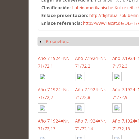
Clasificación:
Lateinamerikanische Kulturzeitsc
Enlace presentación:
http://digital.iai.spk-be
Enlace referencia:
http://www.iaicat.de/DB=
Proprietario
Mostrar
Año 7.1924=Nr.
Año 7.1924=Nr.
Año 7.1924=N
71/72,1
71/72,2
71/72,3
Año 7.1924=Nr.
Año 7.1924=Nr.
Año 7.1924=N
71/72,7
71/72,8
71/72,9
Año 7.1924=Nr.
Año 7.1924=Nr.
Año 7.1924=N
71/72,13
71/72,14
71/72,15