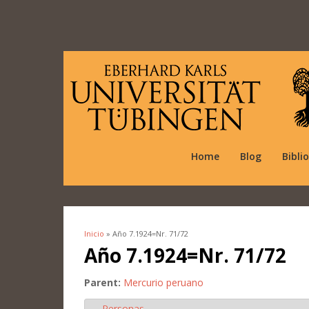
Home
Blog
Bibli
Inicio
» Año 7.1924=Nr. 71/72
Se encuentra usted aquí
Año 7.1924=Nr. 71/72
Parent:
Mercurio peruano
Personas
Ocultar