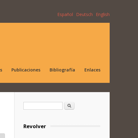
Español
Deutsch
English
s
Publicaciones
Bibliografía
Enlaces
Formulario de búsqueda
Buscar
Revolver