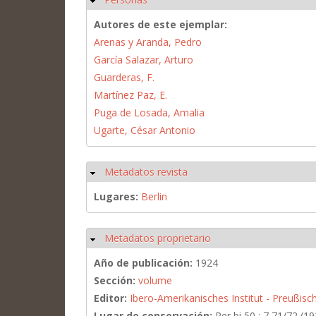
Autores de este ejemplar:
Arenas y Aranda, Pedro
García Salazar, Arturo
Guarderas, F.
Martínez Paz, E.
Puga de Losada, Amalia
Ugarte, César Antonio
Metadatos revista
Ocultar
Lugares:
Berlin
Metadatos proprietario
Ocultar
Año de publicación:
1924
Sección:
volume
Editor:
Ibero-Amerikanisches Institut - Preußisch
Lugar de conservación:
Per bi 50 : 7,71/72 (19