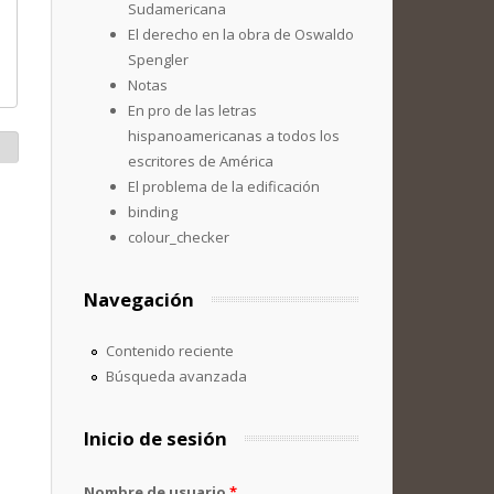
Sudamericana
El derecho en la obra de Oswaldo
Spengler
Notas
En pro de las letras
hispanoamericanas a todos los
escritores de América
El problema de la edificación
binding
colour_checker
Navegación
Contenido reciente
Búsqueda avanzada
Inicio de sesión
Nombre de usuario
*