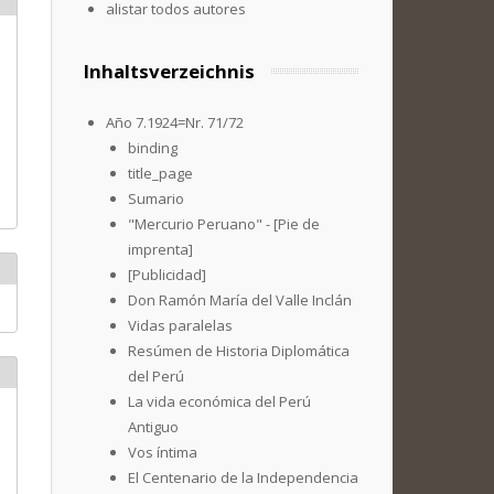
alistar todos autores
Inhaltsverzeichnis
Año 7.1924=Nr. 71/72
binding
title_page
Sumario
"Mercurio Peruano" - [Pie de
imprenta]
[Publicidad]
Don Ramón María del Valle Inclán
Vidas paralelas
Resúmen de Historia Diplomática
del Perú
La vida económica del Perú
Antiguo
Vos íntima
El Centenario de la Independencia