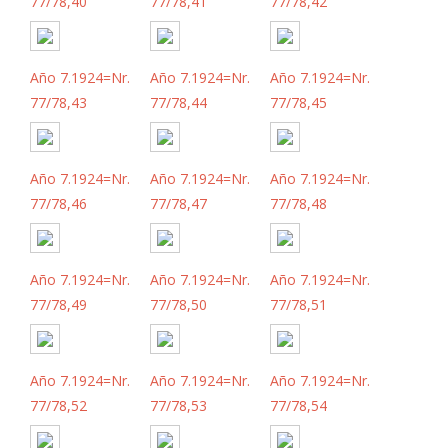
77/78,40
77/78,41
77/78,42
Año 7.1924=Nr.
Año 7.1924=Nr.
Año 7.1924=Nr.
77/78,43
77/78,44
77/78,45
Año 7.1924=Nr.
Año 7.1924=Nr.
Año 7.1924=Nr.
77/78,46
77/78,47
77/78,48
Año 7.1924=Nr.
Año 7.1924=Nr.
Año 7.1924=Nr.
77/78,49
77/78,50
77/78,51
Año 7.1924=Nr.
Año 7.1924=Nr.
Año 7.1924=Nr.
77/78,52
77/78,53
77/78,54