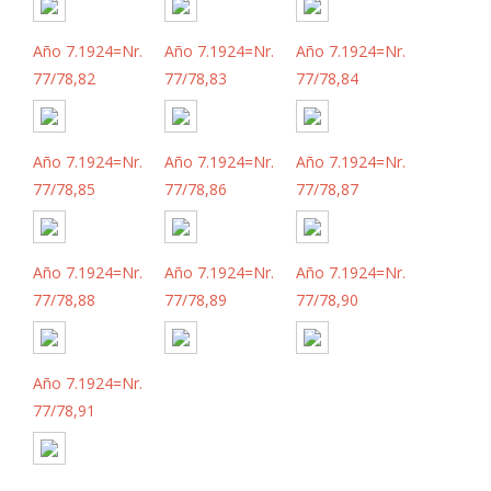
Año 7.1924=Nr.
Año 7.1924=Nr.
Año 7.1924=Nr.
77/78,82
77/78,83
77/78,84
Año 7.1924=Nr.
Año 7.1924=Nr.
Año 7.1924=Nr.
77/78,85
77/78,86
77/78,87
Año 7.1924=Nr.
Año 7.1924=Nr.
Año 7.1924=Nr.
77/78,88
77/78,89
77/78,90
Año 7.1924=Nr.
77/78,91