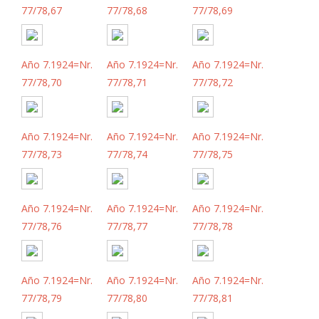
77/78,67
77/78,68
77/78,69
Año 7.1924=Nr.
Año 7.1924=Nr.
Año 7.1924=Nr.
77/78,70
77/78,71
77/78,72
Año 7.1924=Nr.
Año 7.1924=Nr.
Año 7.1924=Nr.
77/78,73
77/78,74
77/78,75
Año 7.1924=Nr.
Año 7.1924=Nr.
Año 7.1924=Nr.
77/78,76
77/78,77
77/78,78
Año 7.1924=Nr.
Año 7.1924=Nr.
Año 7.1924=Nr.
77/78,79
77/78,80
77/78,81