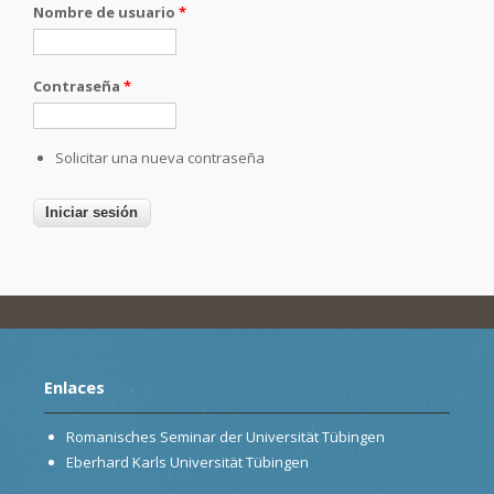
Nombre de usuario
*
Contraseña
*
Solicitar una nueva contraseña
Enlaces
Romanisches Seminar der Universität Tübingen
Eberhard Karls Universität Tübingen