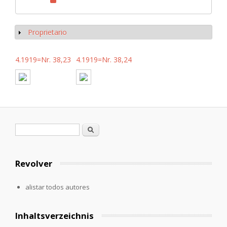
Proprietario
Mostrar
4.1919=Nr. 38,23
4.1919=Nr. 38,24
Formulario de búsqueda
Buscar
Revolver
alistar todos autores
Inhaltsverzeichnis