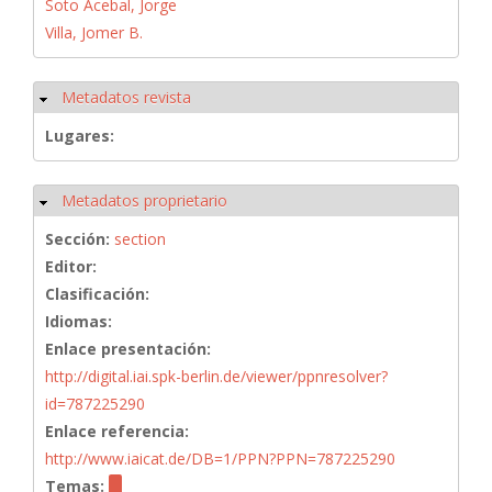
Soto Acebal, Jorge
Villa, Jomer B.
Metadatos revista
Ocultar
Lugares:
Metadatos proprietario
Ocultar
Sección:
section
Editor:
Clasificación:
Idiomas:
Enlace presentación:
http://digital.iai.spk-berlin.de/viewer/ppnresolver?
id=787225290
Enlace referencia:
http://www.iaicat.de/DB=1/PPN?PPN=787225290
Temas: