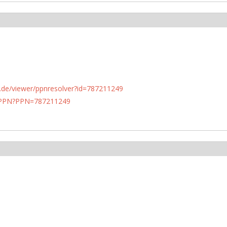
rlin.de/viewer/ppnresolver?id=787211249
1/PPN?PPN=787211249