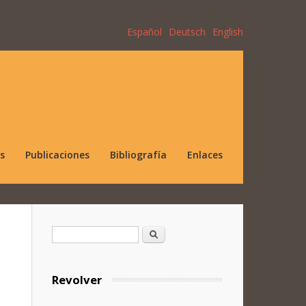
Español
Deutsch
English
s
Publicaciones
Bibliografía
Enlaces
Formulario de búsqueda
Buscar
Revolver