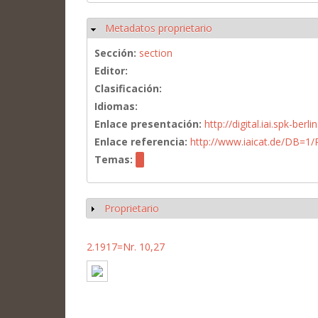
Metadatos proprietario
Ocultar
Sección:
section
Editor:
Clasificación:
Idiomas:
Enlace presentación:
http://digital.iai.spk-be
Enlace referencia:
http://www.iaicat.de/DB=
Temas:
Proprietario
Mostrar
2.1917=Nr. 10,27