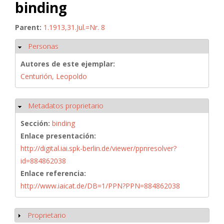
binding
Parent:
1.1913,31.Jul.=Nr. 8
Personas
Ocultar
Autores de este ejemplar:
Centurión, Leopoldo
Metadatos proprietario
Ocultar
Sección:
binding
Enlace presentación:
http://digital.iai.spk-berlin.de/viewer/ppnresolver?
id=884862038
Enlace referencia:
http://www.iaicat.de/DB=1/PPN?PPN=884862038
Proprietario
Mostrar