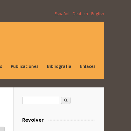
Español
Deutsch
English
s
Publicaciones
Bibliografía
Enlaces
Formulario de búsqueda
Buscar
Revolver