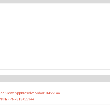
rlin.de/viewer/ppnresolver?id=818455144
1/PPN?PPN=818455144