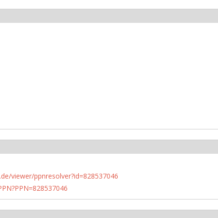
rlin.de/viewer/ppnresolver?id=828537046
1/PPN?PPN=828537046