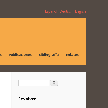
Español
Deutsch
English
s
Publicaciones
Bibliografía
Enlaces
Formulario de búsqueda
Buscar
e
Revolver