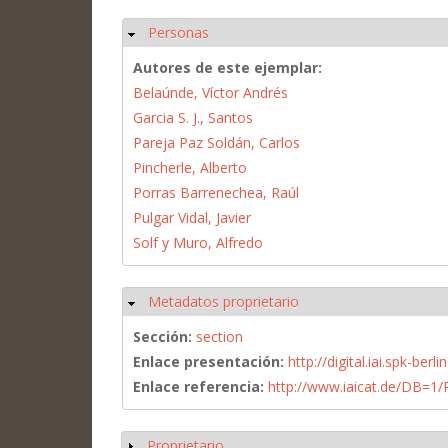
Personas
Ocultar
Autores de este ejemplar:
Belaúnde, Víctor Andrés
Garcia S. J., Santos
Pareja Paz Soldán, Carlos
Pincherle, Alberto
Porras Barrenechea, Raúl
Pulgar Vidal, Javier
Solf y Muro, Alfredo
Metadatos proprietario
Ocultar
Sección:
section
Enlace presentación:
http://digital.iai.spk-be
Enlace referencia:
http://www.iaicat.de/DB=
Proprietario
Mostrar