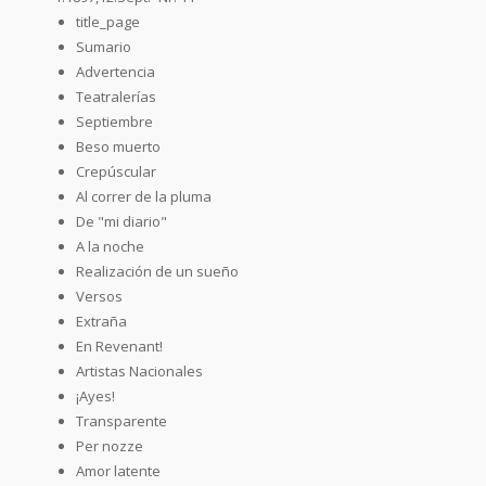
title_page
Sumario
Advertencia
Teatralerías
Septiembre
Beso muerto
Crepúscular
Al correr de la pluma
De "mi diario"
A la noche
Realización de un sueño
Versos
Extraña
En Revenant!
Artistas Nacionales
¡Ayes!
Transparente
Per nozze
Amor latente