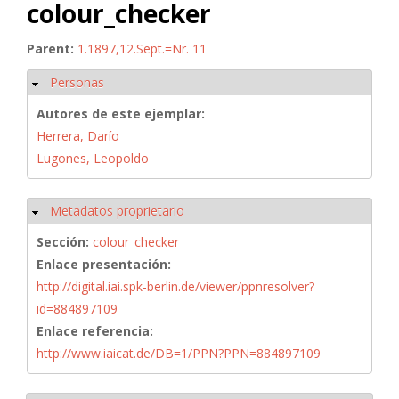
colour_checker
Parent:
1.1897,12.Sept.=Nr. 11
Personas
Ocultar
Autores de este ejemplar:
Herrera, Darío
Lugones, Leopoldo
Metadatos proprietario
Ocultar
Sección:
colour_checker
Enlace presentación:
http://digital.iai.spk-berlin.de/viewer/ppnresolver?
id=884897109
Enlace referencia:
http://www.iaicat.de/DB=1/PPN?PPN=884897109