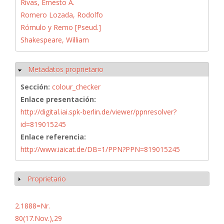
Rivas, Ernesto A.
Romero Lozada, Rodolfo
Rómulo y Remo [Pseud.]
Shakespeare, William
Metadatos proprietario
Ocultar
Sección:
colour_checker
Enlace presentación:
http://digital.iai.spk-berlin.de/viewer/ppnresolver?
id=819015245
Enlace referencia:
http://www.iaicat.de/DB=1/PPN?PPN=819015245
Proprietario
Mostrar
2.1888=Nr.
80(17.Nov.),29