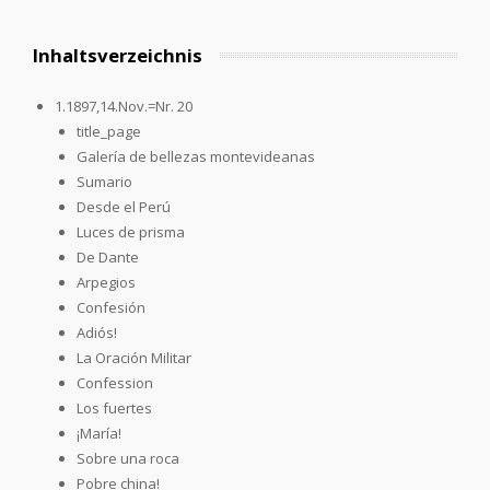
Inhaltsverzeichnis
1.1897,14.Nov.=Nr. 20
title_page
Galería de bellezas montevideanas
Sumario
Desde el Perú
Luces de prisma
De Dante
Arpegios
Confesión
Adiós!
La Oración Militar
Confession
Los fuertes
¡María!
Sobre una roca
Pobre china!