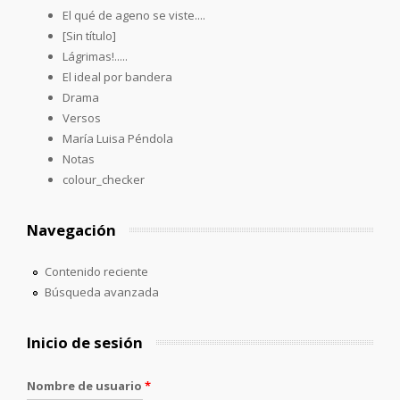
El qué de ageno se viste....
[Sin título]
Lágrimas!.....
El ideal por bandera
Drama
Versos
María Luisa Péndola
Notas
colour_checker
Navegación
Contenido reciente
Búsqueda avanzada
Inicio de sesión
Nombre de usuario
*