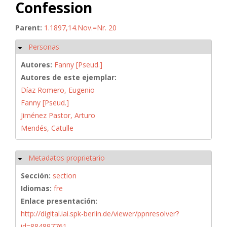
Confession
Parent:
1.1897,14.Nov.=Nr. 20
Personas
Ocultar
Autores:
Fanny [Pseud.]
Autores de este ejemplar:
Díaz Romero, Eugenio
Fanny [Pseud.]
Jiménez Pastor, Arturo
Mendés, Catulle
Metadatos proprietario
Ocultar
Sección:
section
Idiomas:
fre
Enlace presentación:
http://digital.iai.spk-berlin.de/viewer/ppnresolver?
id=884897761