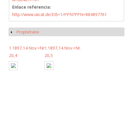
Enlace referencia:
http://www.iaicat.de/DB=1/PPN?PPN=884897761
Proprietario
Mostrar
1.1897,14.Nov.=Nr.
1.1897,14.Nov.=Nr.
20,4
20,5